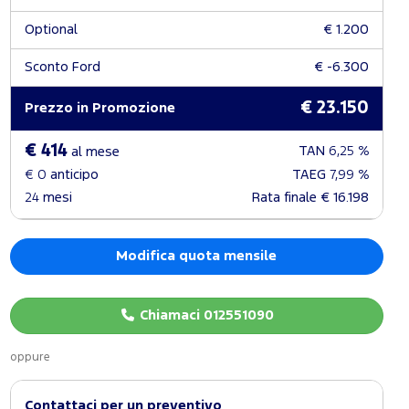
Optional
€ 1.200
Sconto Ford
€ -6.300
€ 23.150
Prezzo in Promozione
€ 414
TAN
6,25 %
al mese
€ 0
anticipo
TAEG
7,99 %
24
mesi
Rata finale
€ 16.198
Modifica quota mensile
Chiamaci 012551090
oppure
Contattaci per un preventivo