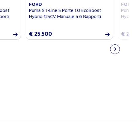
FORD
FORD
Boost
Puma ST-Line 5 Porte 1.0 EcoBoost
Puma ST
porti
Hybrid 125CV Manuale a 6 Rapporti
Hybrid 
€ 25.500
€ 25.