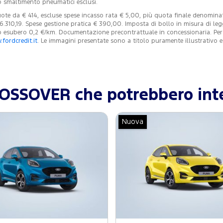
o smaltimento pneumatici esclusi.
te da € 414, escluse spese incasso rata € 5,00, più quota finale denominat
26.310,19. Spese gestione pratica € 390,00. Imposta di bollo in misura di le
esubero 0,2 €/km. Documentazione precontrattuale in concessionaria. Per con
fordcredit.it
. Le immagini presentate sono a titolo puramente illustrativo
ROSSOVER che potrebbero inte
Nuova