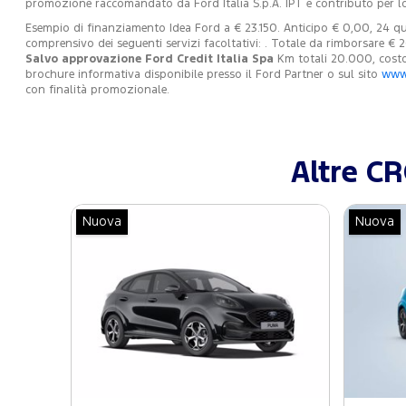
promozione raccomandato da Ford Italia S.p.A. IPT e contributo per l
Esempio di finanziamento Idea Ford a € 23.150. Anticipo € 0,00, 24 quo
comprensivo dei seguenti servizi facoltativi: . Totale da rimborsare € 
Salvo approvazione Ford Credit Italia Spa
Km totali 20.000, costo 
brochure informativa disponibile presso il Ford Partner o sul sito
www.
con finalità promozionale.
Altre C
Nuova
Nuova