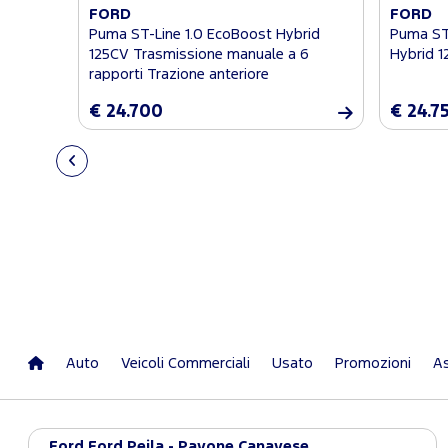
FORD
FORD
Puma ST-Line 1.0 EcoBoost Hybrid
Puma ST-
125CV Trasmissione manuale a 6
Hybrid 1
rapporti Trazione anteriore
€ 24.700
€ 24.7
Auto
Veicoli Commerciali
Usato
Promozioni
As
Ford Ford Peila - Pavone Canavese