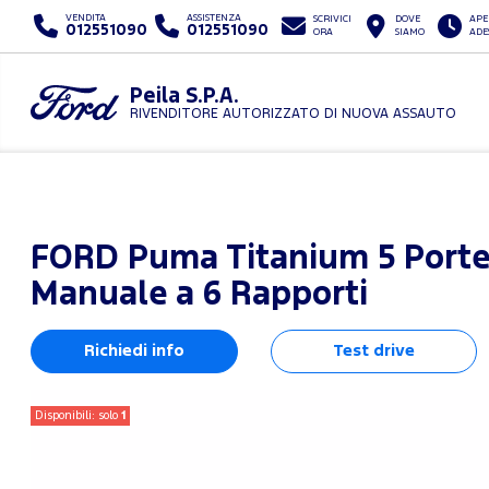
VENDITA
ASSISTENZA
SCRIVICI
DOVE
APE
012551090
012551090
ORA
SIAMO
ADE
Peila S.P.A.
RIVENDITORE AUTORIZZATO DI NUOVA ASSAUTO
FORD
Puma Titanium 5 Porte 
Manuale a 6 Rapporti
Richiedi info
Test drive
Disponibili: solo
1