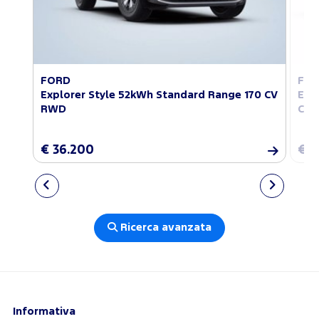
FORD
FO
Explorer Style 52kWh Standard Range 170 CV
Exp
RWD
CV 
€ 36.200
€ 4
Ricerca avanzata
Informativa