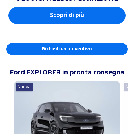
Scopri di più
Richiedi un preventivo
Ford
EXPLORER
in pronta consegna
Nuova
Nuo