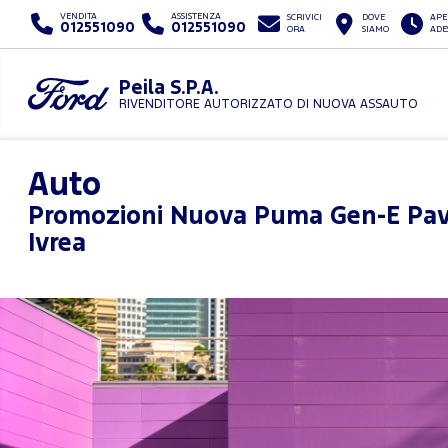
VENDITA
ASSISTENZA
SCRIVICI
DOVE
APE
012551090
012551090
ORA
SIAMO
ADE
Peila S.P.A.
RIVENDITORE AUTORIZZATO DI NUOVA ASSAUTO
Auto
Promozioni
Nuova Puma Gen-E Pa
Ivrea