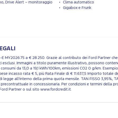
o, Drive Alert – monitoraggio
Clima automatico
Gigabox e Frunk
EGALI
 MY2026.75 a € 28.250. Grazie al contributo dei Ford Partner che 
ici esclusi. Immagini a titolo puramente illustrativo, possono con
 consumi da 13,0 a 19,1 kWh/100km, emissioni CO2 0 g/km. Esempio
se incasso rata € 5, più Rata Finale di € 11.637,5 Importo totale d
di legge all'interno della prima quota mensile. TAN FISSO 3,95%, T
contrattuale in concessionaria. Per condizioni e termini della pro
Ford Partner o sul sito www.fordcredit.it.