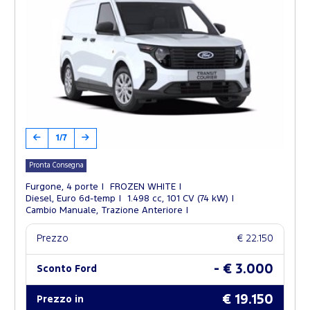
1/7
Pronta Consegna
Furgone, 4 porte
FROZEN WHITE
Diesel, Euro 6d-temp
1.498 cc, 101 CV (74 kW)
Cambio Manuale, Trazione Anteriore
Prezzo
€ 22.150
- € 3.000
Sconto Ford
€ 19.150
Prezzo in