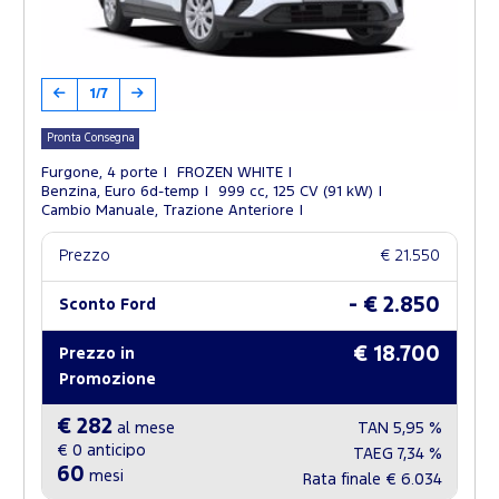
1/7
Pronta Consegna
Furgone, 4 porte
FROZEN WHITE
Benzina, Euro 6d-temp
999 cc, 125 CV (91 kW)
Cambio Manuale, Trazione Anteriore
Prezzo
€ 21.550
- € 2.850
Sconto Ford
€ 18.700
Prezzo in
Promozione
€ 282
al mese
TAN
5,95 %
€ 0
anticipo
TAEG
7,34 %
60
mesi
Rata finale
€ 6.034