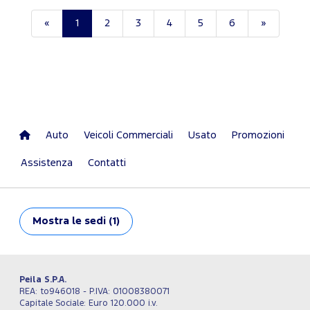
«
1
2
3
4
5
6
»
Auto
Veicoli Commerciali
Usato
Promozioni
Assistenza
Contatti
Mostra
le sedi (1)
Peila S.P.A.
REA: to946018 - P.IVA: 01008380071
Capitale Sociale: Euro 120.000 i.v.